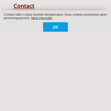
Contact
Cookies laten u deze website vlot gebruiken. Deze cookies verzamelen geen
BZN Kansenhuis
persoonsgegevens.
Meer informatie
Rolwagenstraat 49
2018 Antwerpen
OK
Tel.: 03 / 226.13.93
GSM : 0486 / 849.349
Email:
info@filetdivers.be